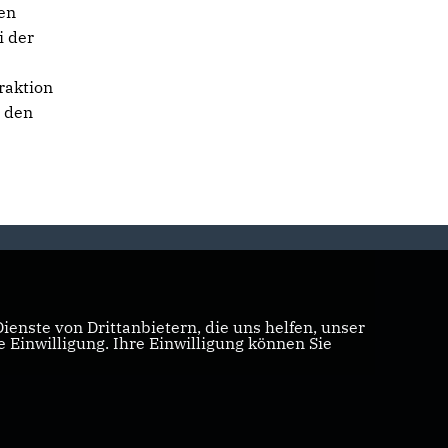
en
i der
raktion
t den
enste von Drittanbietern, die uns helfen, unser
Einwilligung. Ihre Einwilligung können Sie