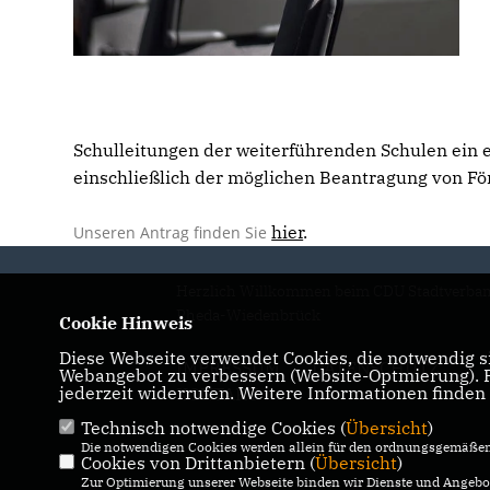
Schulleitungen der weiterführenden Schulen ein
einschließlich der möglichen Beantragung von För
hier
.
Unseren Antrag finden Sie
Herzlich Willkommen beim CDU Stadtverba
Rheda-Wiedenbrück
Cookie Hinweis
Diese Webseite verwendet Cookies, die notwendig si
IMPRESSUM
DATENSCHUTZ
Webangebot zu verbessern (Website-Optmierung). Fü
jederzeit widerrufen. Weitere Informationen finden
KONTAKT
Technisch notwendige Cookies (
Übersicht
)
Die notwendigen Cookies werden allein für den ordnungsgemäßen 
Cookies von Drittanbietern (
Übersicht
)
Zur Optimierung unserer Webseite binden wir Dienste und Angebot