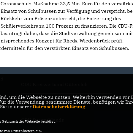
Coronaschutz-Maßnahme 33,5 Mio. Euro für den verstärkt
Einsatz von Schulbussen zur Verfügung und verspricht, be
Rückkehr zum Präsenzunterricht, die Entzerrung des
Schülerverkehrs zu 100 Prozent zu finanzieren. Die CDU-F
beantragt daher, dass die Stadtverwaltung gemeinsam mi
 entsprechendes Konzept für Rheda-Wiedenbrück prüft,
dermitteln für den verstärkten Einsatz von Schulbussen.
nd
CDU Kreisverband Gütersloh
nd, um die Webseite zu nutzen. Weiterhin verwenden wir Di
r die Verwendung bestimmter Dienste, benötigen wir Ihre 
CDU NRW
 Sie in unserer
Datenschutzerklärung
.
CDU Deutschlands
Gebrauch der Webseite benötigt.
e von Drittanbietern ein.