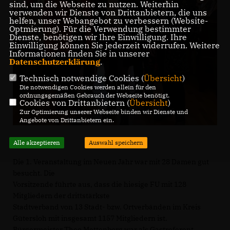
sind, um die Webseite zu nutzen. Weiterhin
verwenden wir Dienste von Drittanbietern, die uns
helfen, unser Webangebot zu verbessern (Website-
Optmierung). Für die Verwendung bestimmter
Dienste, benötigen wir Ihre Einwilligung. Ihre
Einwilligung können Sie jederzeit widerrufen. Weitere
Informationen finden Sie in unserer
Datenschutzerklärung
.
Technisch notwendige Cookies (
Übersicht
)
Die notwendigen Cookies werden allein für den
ordnungsgemäßen Gebrauch der Webseite benötigt.
Cookies von Drittanbietern (
Übersicht
)
Zur Optimierung unserer Webseite binden wir Dienste und
Angebote von Drittanbietern ein.
Alle akzeptieren
Auswahl speichern
Die 1. Veranstaltung im Neuen Jahr war mit 28 Damen gut
besucht. Die
Vorsitzende führte aus, dass die hiesige FU mit 128
Mitgliedern der drittstärkste
Stadtverband von 13 Stadt- bzw. Ortverbänden im Kreis
Gütersloh mit insgesamt 1157 Mitgliedern ist.
Bürgermeister Theo Mettenborg war als Gastreferent