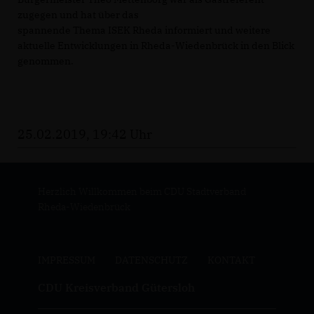
zugegen und hat über das
spannende Thema ISEK Rheda informiert und weitere
aktuelle Entwicklungen in Rheda-Wiedenbrück in den Blick
genommen.
25.02.2019, 19:42 Uhr
Herzlich Willkommen beim CDU Stadtverband
Rheda-Wiedenbrück
IMPRESSUM
DATENSCHUTZ
KONTAKT
CDU Kreisverband Gütersloh